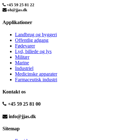
+45 59 25 81 22
oh@jjas.dk
Applikationer
Landbrug og byggeri
Offentlig adgang
Fødevarer
Lyd, billede og lys
Militær
Marine
Industriel
Medicinske apparater
Farmaceutisk industri
Kontakt os
+45 59 25 81 00
info@jjas.dk
Sitemap