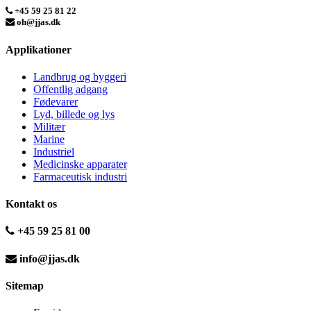
+45 59 25 81 22
oh@jjas.dk
Applikationer
Landbrug og byggeri
Offentlig adgang
Fødevarer
Lyd, billede og lys
Militær
Marine
Industriel
Medicinske apparater
Farmaceutisk industri
Kontakt os
+45 59 25 81 00
info@jjas.dk
Sitemap