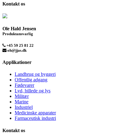
Kontakt os
Ole Hald Jensen
Produktansvarlig
+45 59 25 81 22
oh@jjas.dk
Applikationer
Landbrug og byggeri
Offentlig adgang
Fødevarer
Lyd, billede og lys
Militær
Marine
Industriel
Medicinske apparater
Farmaceutisk industri
Kontakt os